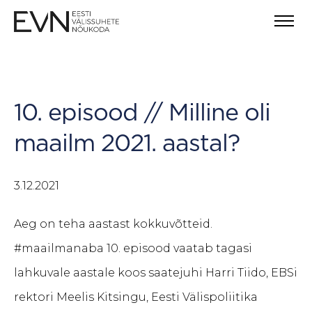
10. episood // Milline oli
maailm 2021. aastal?
3.12.2021
Aeg on teha aastast kokkuvõtteid.
#maailmanaba 10. episood vaatab tagasi
lahkuvale aastale koos saatejuhi Harri Tiido, EBSi
rektori Meelis Kitsingu, Eesti Välispoliitika