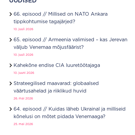
UUDISED
66. episood // Millised on NATO Ankara
tippkohtumise tagajärjed?
10. juuli 2026
65. episood // Armeenia valimised – kas Jerevan
väljub Venemaa mõjusfäärist?
10. juuli 2026
Kahekõne endise CIA luuretöötajaga
10. juuni 2026
Strateegilised maavarad: globaalsed
väärtusahelad ja riiklikud huvid
26. mai 2026
64. episood // Kuidas läheb Ukrainal ja milliseid
kõnelusi on mõtet pidada Venemaaga?
25. mai 2026