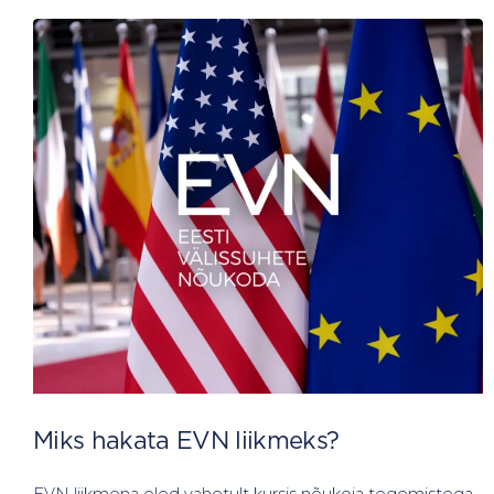
Miks hakata EVN liikmeks?
EVN liikmena oled vahetult kursis nõukoja tegemistega