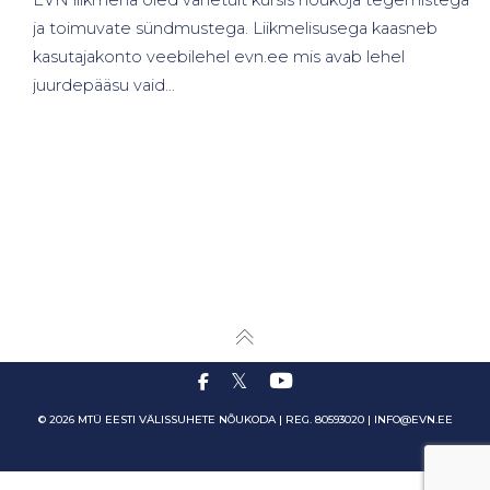
ja toimuvate sündmustega. Liikmelisusega kaasneb
kasutajakonto veebilehel evn.ee mis avab lehel
juurdepääsu vaid…
© 2026 MTÜ EESTI VÄLISSUHETE NÕUKODA | REG. 80593020 |
INFO@EVN.EE